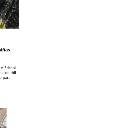
niñas
le School
acon Hill
do para