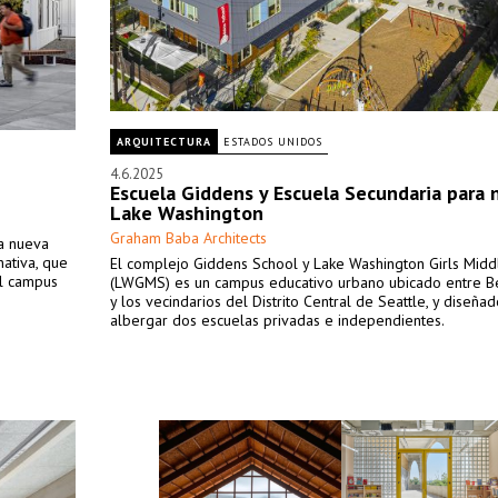
ARQUITECTURA
ESTADOS UNIDOS
4.6.2025
Escuela Giddens y Escuela Secundaria para 
Lake Washington
Graham Baba Architects
na nueva
nativa, que
El complejo Giddens School y Lake Washington Girls Midd
al campus
(LWGMS) es un campus educativo urbano ubicado entre Be
y los vecindarios del Distrito Central de Seattle, y diseña
albergar dos escuelas privadas e independientes.