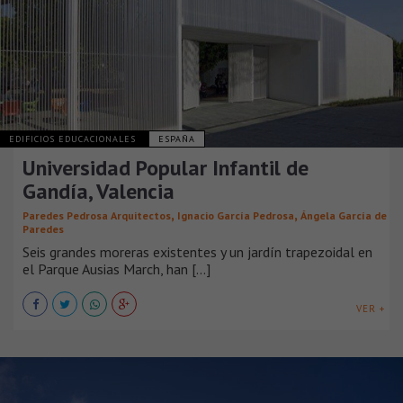
EDIFICIOS EDUCACIONALES
ESPAÑA
Universidad Popular Infantil de
Gandía, Valencia
,
,
Paredes Pedrosa Arquitectos
Ignacio García Pedrosa
Ángela García de
Paredes
Seis grandes moreras existentes y un jardín trapezoidal en
el Parque Ausias March, han [...]
VER +