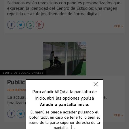
fachadas están revestidas con paneles personalizados que
expresan la identidad del Centro de Estudios: una imagen
repetida de azulejos diseñados de forma digital.
VER +
EDIFICIOS EDUCACIONALES
Public school in Cádiz, Spain
Julio Barreno
La actual escuela, obra de Antonio Sánchez Esteve,
finalizada en 1963, se ubica en una [...]
VER +