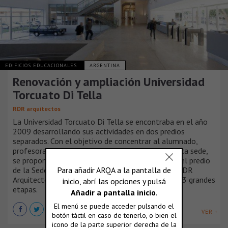
EDIFICIOS EDUCACIONALES
ARGENTINA
Renovación y ampliación Universidad
Torcuato Di Tella
RDR arquitectos
La Universidad Torcuato Di Tella se encontraba en el año
2009 desarrollando sus actividades en dos predios
separados. Con el objetivo de concentrar al alumnado,
profesorado, y personal administrativo en una única sede,
se proponen obras de renovación y ampliación en el predio
de la Sede Alcorta. El máster plan realizado por RDR
Arquitectos plantea el desarrollo de las obras en 3 grandes
etapas.
VER +