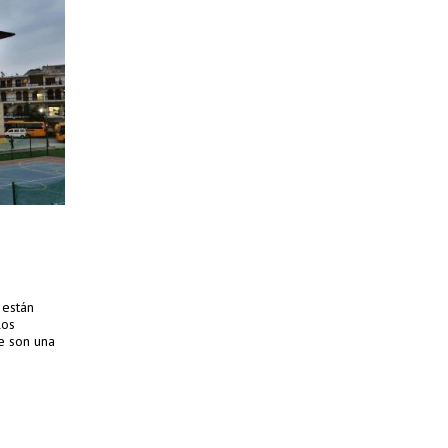
 están
los
e son una