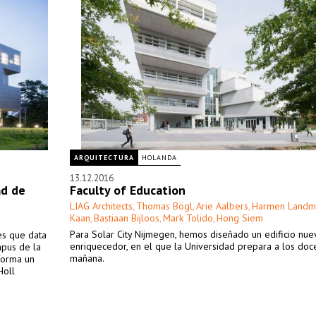
ARQUITECTURA
HOLANDA
13.12.2016
ad de
Faculty of Education
LIAG Architects
Thomas Bögl
Arie Aalbers
Harmen Landm
,
,
,
Kaan
Bastiaan Bijloos
Mark Tolido
Hong Siem
,
,
,
Para Solar City Nijmegen, hemos diseñado un edificio nuev
tes que data
enriquecedor, en el que la Universidad prepara a los doc
mpus de la
mañana.
forma un
Holl