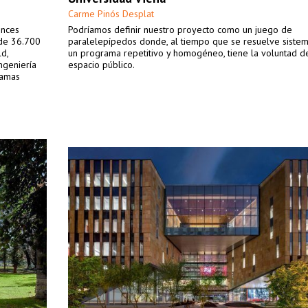
Carme Pinós Desplat
ences
Podríamos definir nuestro proyecto como un juego de
 de 36.700
paralelepípedos donde, al tiempo que se resuelve siste
d,
un programa repetitivo y homogéneo, tiene la voluntad d
ngeniería
espacio público.
ramas