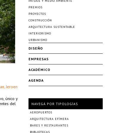
PAISAJE Y MEDIO AMBIENTE
PREMIOS
PROYECTOS
CONSTRUCCIÓN
ARQUITECTURA SUSTENTABLE
INTERIORISMO
URBANISMO
DISEÑO
EMPRESAS
ACADÉMICO
AGENDA
an
Jeroen
,
o, único y
entes del
NAVEGÁ POR TIPOLOGÍAS
AEROPUERTOS
ARQUITECTURA EFÍMERA
BARES Y RESTAURANTES
BIBLIOTECAS