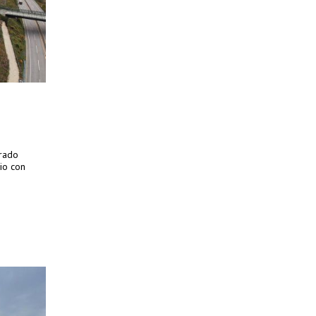
erado
cio con