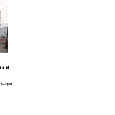
en el
vo campus