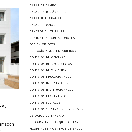
CASAS DE CAMPO
CASAS EN LOS ÁRBOLES
CASAS SUBURBANAS
CASAS URBANAS
CENTROS CULTURALES
CONJUNTOS HABITACIONALES
DESIGN OBJECTS
ECOLOGÍA Y SUSTENTABILIDAD
EDIFICIOS DE OFICINAS
EDIFICIOS DE USOS MIXTOS
EDIFICIOS DE VIVIENDA
EDIFICIOS EDUCACIONALES
EDIFICIOS INDUSTRIALES
EDIFICIOS INSTITUCIONALES
EDIFICIOS RECREATIVOS
EDIFICIOS SOCIALES
va,
EDIFICIOS Y ESTADIOS DEPORTIVOS
ESPACIOS DE TRABAJO
FOTOGRAFÍA DE ARQUITECTURA
ormación
a
HOSPITALES Y CENTROS DE SALUD