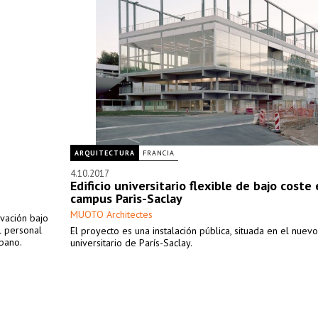
ARQUITECTURA
FRANCIA
4.10.2017
Edificio universitario flexible de bajo coste 
campus Paris-Saclay
MUOTO Architectes
vación bajo
l personal
El proyecto es una instalación pública, situada en el nue
rbano.
universitario de París-Saclay.