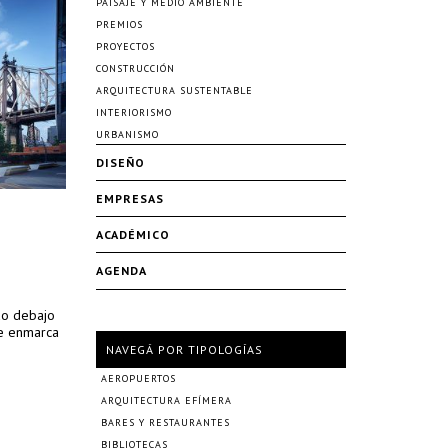
PAISAJE Y MEDIO AMBIENTE
PREMIOS
PROYECTOS
CONSTRUCCIÓN
ARQUITECTURA SUSTENTABLE
INTERIORISMO
URBANISMO
DISEÑO
EMPRESAS
ACADÉMICO
AGENDA
do debajo
ue enmarca
NAVEGÁ POR TIPOLOGÍAS
AEROPUERTOS
ARQUITECTURA EFÍMERA
BARES Y RESTAURANTES
BIBLIOTECAS