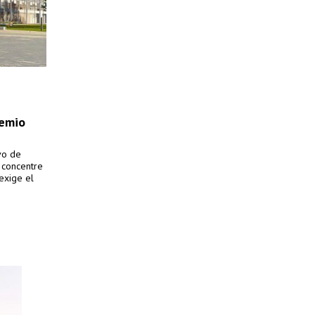
remio
ivo de
 concentre
 exige el