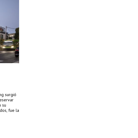
ng surgió
eservar
n su
dos, fue la