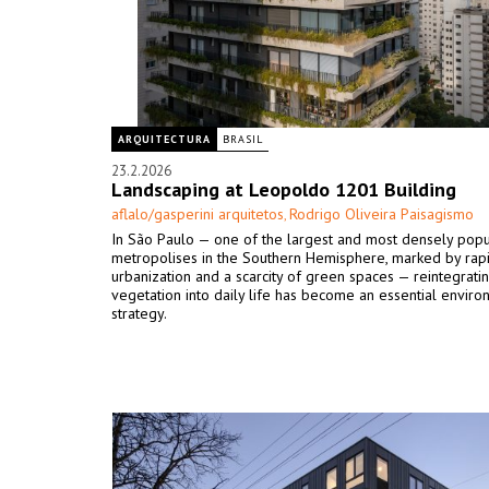
ARQUITECTURA
BRASIL
23.2.2026
Landscaping at Leopoldo 1201 Building
aflalo/gasperini arquitetos
Rodrigo Oliveira Paisagismo
,
In São Paulo — one of the largest and most densely pop
metropolises in the Southern Hemisphere, marked by rap
urbanization and a scarcity of green spaces — reintegrati
vegetation into daily life has become an essential enviro
strategy.