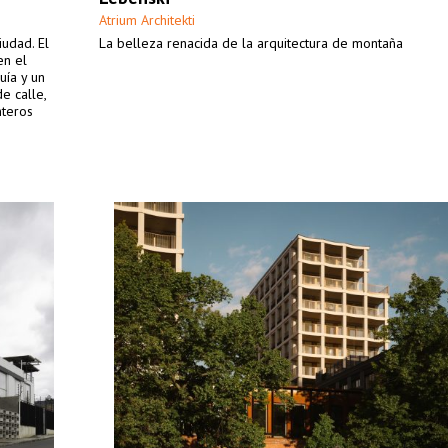
Atrium Architekti
iudad. El
La belleza renacida de la arquitectura de montaña
en el
uía y un
e calle,
nteros