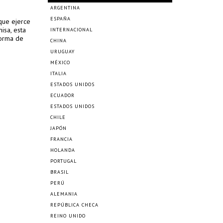
ARGENTINA
ESPAÑA
 que ejerce
isa, esta
INTERNACIONAL
forma de
CHINA
URUGUAY
MÉXICO
ITALIA
ESTADOS UNIDOS
ECUADOR
ESTADOS UNIDOS
CHILE
JAPÓN
FRANCIA
HOLANDA
PORTUGAL
BRASIL
PERÚ
ALEMANIA
REPÚBLICA CHECA
REINO UNIDO