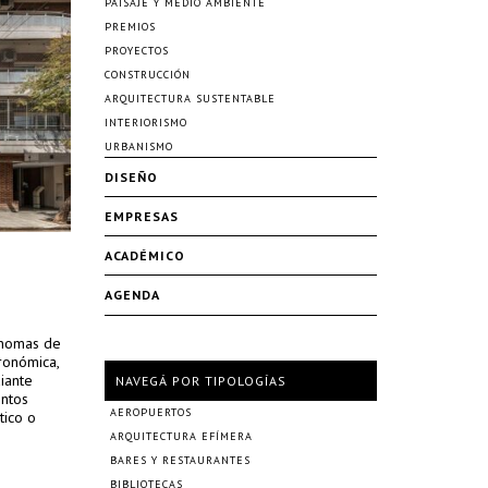
PAISAJE Y MEDIO AMBIENTE
PREMIOS
PROYECTOS
CONSTRUCCIÓN
ARQUITECTURA SUSTENTABLE
INTERIORISMO
URBANISMO
DISEÑO
EMPRESAS
ACADÉMICO
AGENDA
s nomas de
ronómica,
diante
NAVEGÁ POR TIPOLOGÍAS
entos
AEROPUERTOS
tico o
ARQUITECTURA EFÍMERA
BARES Y RESTAURANTES
BIBLIOTECAS