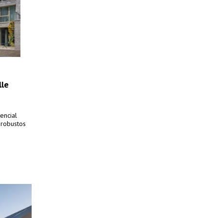
lle
encial
 robustos