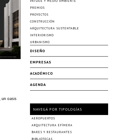
PAISAJE Y MEDIO AMBIENTE
PREMIOS
PROYECTOS
CONSTRUCCIÓN
ARQUITECTURA SUSTENTABLE
INTERIORISMO
URBANISMO
DISEÑO
EMPRESAS
ACADÉMICO
AGENDA
 un oasis
NAVEGÁ POR TIPOLOGÍAS
AEROPUERTOS
ARQUITECTURA EFÍMERA
BARES Y RESTAURANTES
BIBLIOTECAS