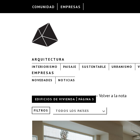
COMUNIDAD
EMPRESAS
ARQUITECTURA
INTERIORISMO
PAISAJE
SUSTENTABLE
URBANISMO
V
EMPRESAS
NOVEDADES
NOTICIAS
← Volver a la nota
|
EDIFICIOS DE VIVIENDA
PÁGINA 5
FILTROS
TODOS LOS PAÍSES