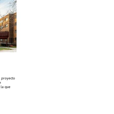
l proyecto
e
 la que