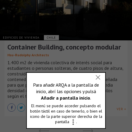
EDIFICIOS DE VIVIENDA
CHILE
Container Building, concepto modular
Hsu-Rudolphy Architects
1.400 m2 de vivienda colectiva de interés social para
estudiantes o personas solteras, de cuatro pisos de altura,
construida en base a un sistema prefabricado de
contenedores reciclados y estructura de acero, diseñada
para que pueda ser edificada en zonas de baja y media
densidad de la ciudad, agregando o quitando módulos
según el terreno disponible.
VER +