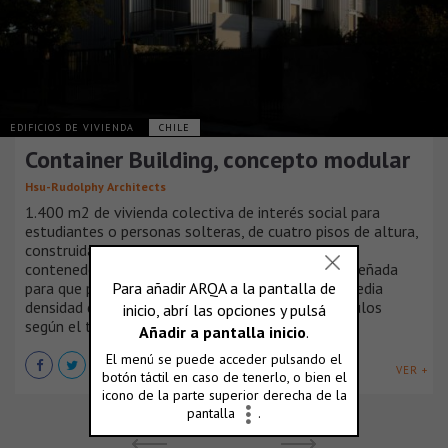
EDIFICIOS DE VIVIENDA
CHILE
Container Building, concepto modular
Hsu-Rudolphy Architects
1.400 m2 de vivienda colectiva de interés social para
estudiantes o personas solteras, de cuatro pisos de altura,
construida en base a un sistema prefabricado de
contenedores reciclados y estructura de acero, diseñada
para que pueda ser edificada en zonas de baja y media
densidad de la ciudad, agregando o quitando módulos
según el terreno disponible.
VER +