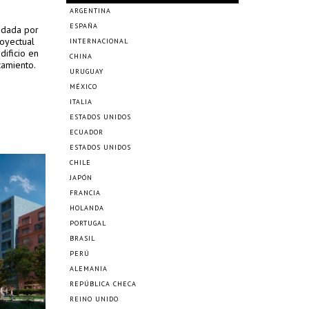
ARGENTINA
ESPAÑA
e dada por
royectual
INTERNACIONAL
dificio en
CHINA
camiento.
URUGUAY
MÉXICO
ITALIA
ESTADOS UNIDOS
ECUADOR
ESTADOS UNIDOS
CHILE
JAPÓN
FRANCIA
HOLANDA
PORTUGAL
BRASIL
PERÚ
ALEMANIA
REPÚBLICA CHECA
REINO UNIDO