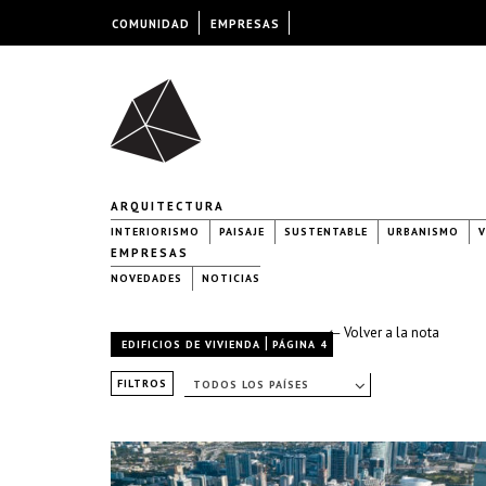
COMUNIDAD
EMPRESAS
ARQUITECTURA
INTERIORISMO
PAISAJE
SUSTENTABLE
URBANISMO
V
EMPRESAS
NOVEDADES
NOTICIAS
← Volver a la nota
|
EDIFICIOS DE VIVIENDA
PÁGINA 4
FILTROS
TODOS LOS PAÍSES