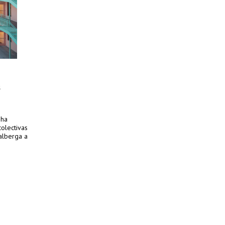
s
 ha
olectivas
alberga a