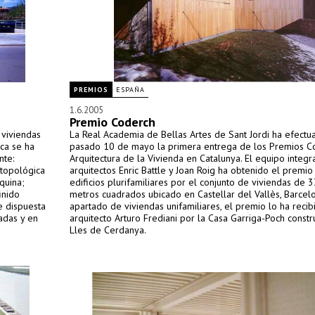
PREMIOS
ESPAÑA
1.6.2005
Premio Coderch
e viviendas
La Real Academia de Bellas Artes de Sant Jordi ha efectu
ica se ha
pasado 10 de mayo la primera entrega de los Premios C
nte:
Arquitectura de la Vivienda en Catalunya. El equipo integr
 topológica
arquitectos Enric Battle y Joan Roig ha obtenido el premio
quina;
edificios plurifamiliares por el conjunto de viviendas de 
inido
metros cuadrados ubicado en Castellar del Vallès, Barcelo
e dispuesta
apartado de viviendas unifamiliares, el premio lo ha recib
adas y en
arquitecto Arturo Frediani por la Casa Garriga-Poch constr
Lles de Cerdanya.