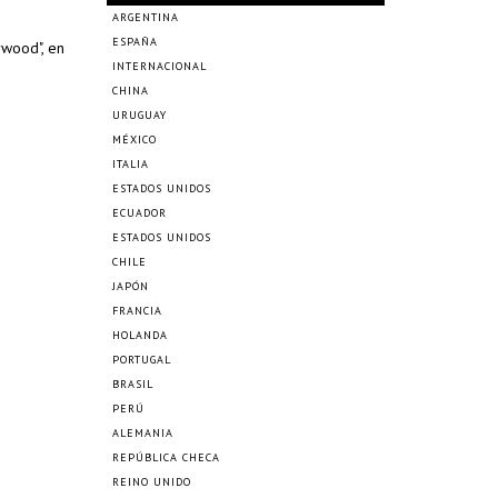
ARGENTINA
ESPAÑA
wood", en
INTERNACIONAL
CHINA
URUGUAY
MÉXICO
ITALIA
ESTADOS UNIDOS
ECUADOR
ESTADOS UNIDOS
CHILE
JAPÓN
FRANCIA
HOLANDA
PORTUGAL
BRASIL
PERÚ
ALEMANIA
REPÚBLICA CHECA
REINO UNIDO