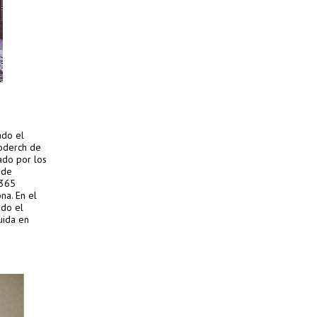
ado el
oderch de
ado por los
 de
3365
na. En el
ido el
uida en