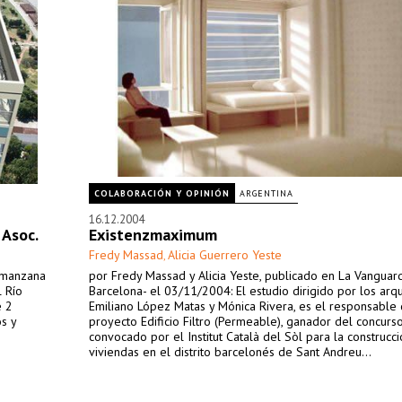
COLABORACIÓN Y OPINIÓN
ARGENTINA
16.12.2004
 Asoc.
Existenzmaximum
Fredy Massad
Alicia Guerrero Yeste
,
a manzana
por Fredy Massad y Alicia Yeste, publicado en La Vanguard
l Río
Barcelona- el 03/11/2004: El estudio dirigido por los arqu
e 2
Emiliano López Matas y Mónica Rivera, es el responsable 
s y
proyecto Edificio Filtro (Permeable), ganador del concurs
convocado por el Institut Català del Sòl para la construcc
viviendas en el distrito barcelonés de Sant Andreu...