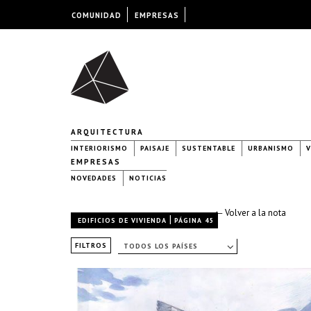
COMUNIDAD
EMPRESAS
ARQUITECTURA
INTERIORISMO
PAISAJE
SUSTENTABLE
URBANISMO
V
EMPRESAS
NOVEDADES
NOTICIAS
← Volver a la nota
|
EDIFICIOS DE VIVIENDA
PÁGINA 45
FILTROS
TODOS LOS PAÍSES