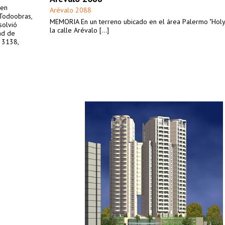
ven
Arévalo 2088
 Todoobras,
MEMORIA En un terreno ubicado en el área Palermo "Holy
solvió
la calle Arévalo [...]
ad de
 3138,