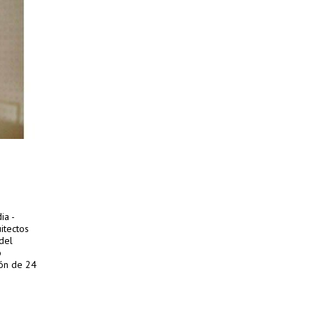
ia -
itectos
del
o
ión de 24