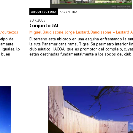
ARQUITECTURA
ARGENTINA
20.7.2005
Conjunto JAI
rquitectos
Miguel Baudizzone
Jorge Lestard
Baudizzone – Lestard A
,
,
otipo de
El terreno esta ubicado en una esquina enfrentando la en
adamente
la ruta Panamericana ramal Tigre. Su perímetro interior li
 iguales, lo
club náutico HACOAJ que es promotor del complejo, cuyas
n buen
están destinadas fundamentalmente a los socios del club.