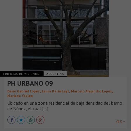
EDIFICIOS DE VIVIENDA
ARGENTINA
PH URBANO 09
,
,
,
Dario Gabriel Lopez
Laura Karin Leyt
Marcelo Alejandro López
Mariana Yablon
Ubicado en una zona residencial de baja densidad del barrio
de Núñez, el cual [...]
VER +