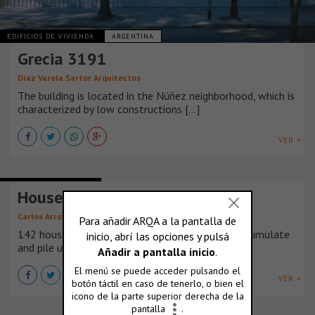
EDIFICIOS DE VIVIENDA
ARGENTINA
Grecia 3191
Díaz Varela Sartor Arquitectos
The building is located in the Núñez neighborhood, which is
characterized by low constructions [...]
VER +
EDIFICIOS DE VIVIENDA
House of flowers 2
,
Carlos Arroyo
Eleonora Guidotti
142 housing units for youth and seniors. They accumulate
and pile up, forming a single body, [...]
VER +