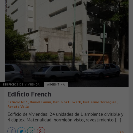
EDIFICIOS DE VIVIENDA
ARGENTINA
Edificio French
,
,
,
,
Estudio NE3
Daniel Lamm
Pablo Sztulwark
Guillermo Torregiani
Renata Vella
Edificio de Viviendas: 24 unidades de 1 ambiente divisible y
4 dúplex. Materialidad: hormigón visto, revestimiento [...]
VER +