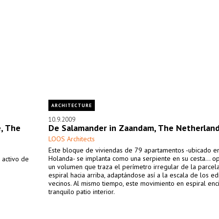
ARCHITECTURE
10.9.2009
e, The
De Salamander in Zaandam, The Netherlan
LOOS Architects
Este bloque de viviendas de 79 apartamentos -ubicado 
Holanda- se implanta como una serpiente en su cesta... 
 activo de
un volumen que traza el perímetro irregular de la parcela
espiral hacia arriba, adaptándose así a la escala de los edi
vecinos. Al mismo tiempo, este movimiento en espiral enc
tranquilo patio interior.