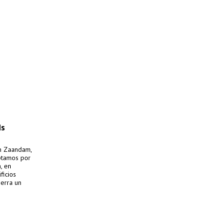
ds
en Zaandam,
optamos por
, en
ficios
ierra un