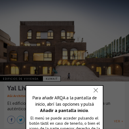
EDIFICIOS DE VIVIENDA
KUWAIT
Yal Living
AGi Architects
El edificio de viviendas “Yal Living” ha sido sin duda un
auténtico reto.
VER +