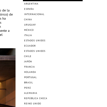
ARGENTINA
ESPAÑA
o de la
órico) de
INTERNACIONAL
s ha
CHINA
s
URUGUAY
n
mente a
MÉXICO
el
ITALIA
ESTADOS UNIDOS
ECUADOR
ESTADOS UNIDOS
CHILE
JAPÓN
FRANCIA
HOLANDA
PORTUGAL
BRASIL
PERÚ
ALEMANIA
REPÚBLICA CHECA
REINO UNIDO