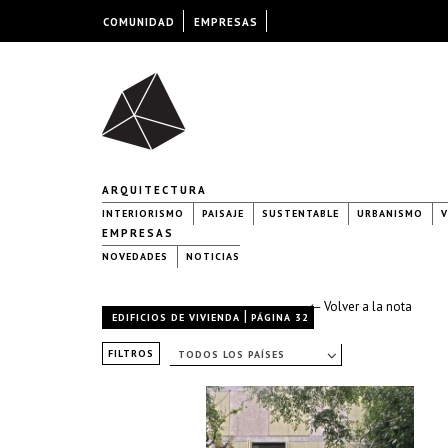
COMUNIDAD
EMPRESAS
ARQUITECTURA
INTERIORISMO
PAISAJE
SUSTENTABLE
URBANISMO
V
EMPRESAS
NOVEDADES
NOTICIAS
← Volver a la nota
|
EDIFICIOS DE VIVIENDA
PÁGINA 32
FILTROS
TODOS LOS PAÍSES