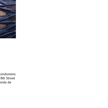
 condominio
28th Street
ienda de