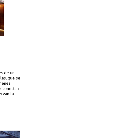
e
és de un
ales, que se
úmenes
e conectan
ervan la