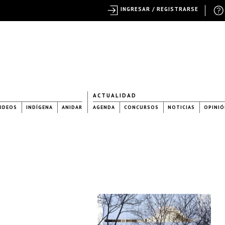
INGRESAR / REGISTRARSE
ACTUALIDAD
IDEOS
INDÍGENA
ANIDAR
AGENDA
CONCURSOS
NOTICIAS
OPINIÓ