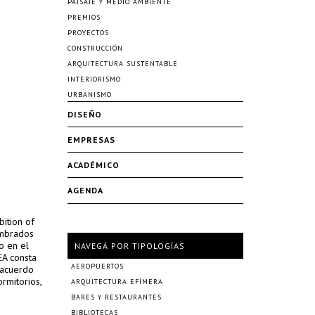
PAISAJE Y MEDIO AMBIENTE
PREMIOS
PROYECTOS
CONSTRUCCIÓN
ARQUITECTURA SUSTENTABLE
INTERIORISMO
URBANISMO
DISEÑO
EMPRESAS
ACADÉMICO
AGENDA
bition of
ombrados
o en el
NAVEGÁ POR TIPOLOGÍAS
EA consta
AEROPUERTOS
 acuerdo
rmitorios,
ARQUITECTURA EFÍMERA
BARES Y RESTAURANTES
BIBLIOTECAS