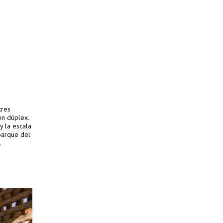
tres
 en dúplex.
y la escala
parque del
.