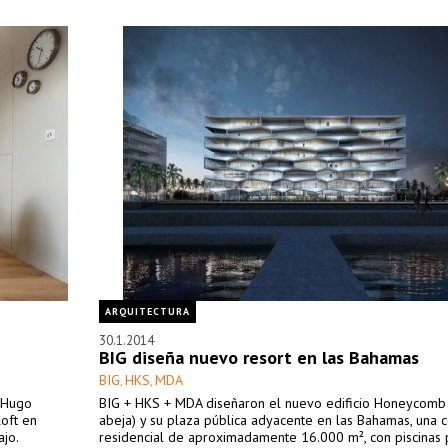
ARQUITECTURA
30.1.2014
BIG diseña nuevo resort en las Bahamas
BIG
HKS
MDA
,
,
r Hugo
BIG + HKS + MDA diseñaron el nuevo edificio Honeycomb
loft en
abeja) y su plaza pública adyacente en las Bahamas, una c
ajo.
residencial de aproximadamente 16.000 m², con piscinas 