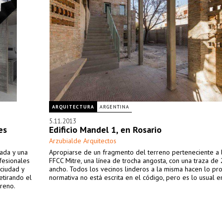
ARQUITECTURA
ARGENTINA
5.11.2013
es
Edificio Mandel 1, en Rosario
Arzubialde Arquitectos
dada y una
Apropiarse de un fragmento del terreno perteneciente a l
ofesionales
FFCC Mitre, una línea de trocha angosta, con una traza d
 ciudad y
ancho. Todos los vecinos linderos a la misma hacen lo pro
etirando el
normativa no está escrita en el código, pero es lo usual en
rreno.