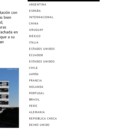
ARGENTINA
ESPAÑA
ntación con
ás bien
INTERNACIONAL
d,
CHINA
uras
URUGUAY
 fachada en
 que a su
MÉXICO
ran
ITALIA
ESTADOS UNIDOS
ECUADOR
ESTADOS UNIDOS
CHILE
JAPÓN
FRANCIA
HOLANDA
PORTUGAL
BRASIL
PERÚ
ALEMANIA
REPÚBLICA CHECA
REINO UNIDO