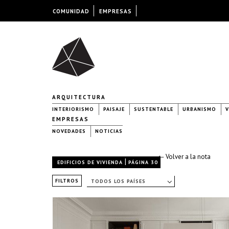
COMUNIDAD
EMPRESAS
ARQUITECTURA
INTERIORISMO
PAISAJE
SUSTENTABLE
URBANISMO
V
EMPRESAS
NOVEDADES
NOTICIAS
← Volver a la nota
|
EDIFICIOS DE VIVIENDA
PÁGINA 30
FILTROS
TODOS LOS PAÍSES