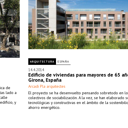
ARQUITECTURA
ESPAÑA
14.4.2014
Edificio de viviendas para mayores de 65 añ
Girona, España
Arcadi Pla arquitectes
ica de
tas lado a
El proyecto se ha desenvuelto pensando sobretodo en lo
calle
colectivos de sociabilización. A la vez, se han elaborado 
dificio, y
tecnológicas y constructivas en el ámbito de la sostenibili
ahorro energético.