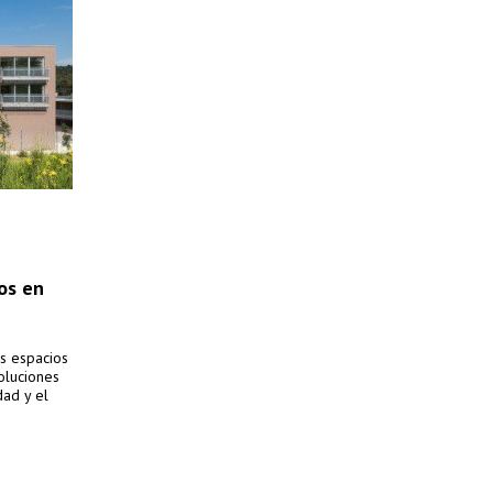
os en
s espacios
soluciones
dad y el