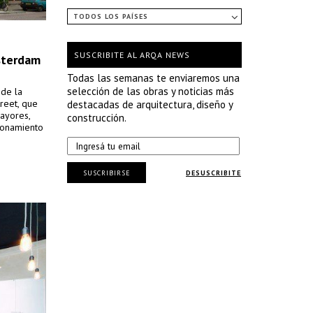
TODOS LOS PAÍSES
SUSCRIBITE AL ARQA NEWS
sterdam
Todas las semanas te enviaremos una
selección de las obras y noticias más
 de la
reet, que
destacadas de arquitectura, diseño y
ayores,
construcción.
ionamiento
SUSCRIBIRSE
DESUSCRIBITE