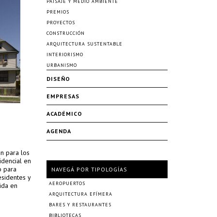
PAISAJE Y MEDIO AMBIENTE
PREMIOS
PROYECTOS
CONSTRUCCIÓN
ARQUITECTURA SUSTENTABLE
INTERIORISMO
URBANISMO
DISEÑO
EMPRESAS
ACADÉMICO
AGENDA
n para los
idencial en
o para
NAVEGÁ POR TIPOLOGÍAS
esidentes y
AEROPUERTOS
ida en
ARQUITECTURA EFÍMERA
BARES Y RESTAURANTES
BIBLIOTECAS