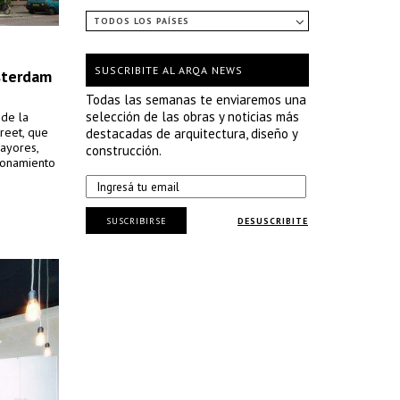
TODOS LOS PAÍSES
SUSCRIBITE AL ARQA NEWS
sterdam
Todas las semanas te enviaremos una
selección de las obras y noticias más
 de la
reet, que
destacadas de arquitectura, diseño y
ayores,
construcción.
ionamiento
SUSCRIBIRSE
DESUSCRIBITE