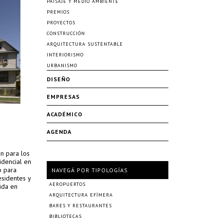
PAISAJE Y MEDIO AMBIENTE
PREMIOS
PROYECTOS
CONSTRUCCIÓN
ARQUITECTURA SUSTENTABLE
INTERIORISMO
URBANISMO
DISEÑO
EMPRESAS
ACADÉMICO
AGENDA
n para los
idencial en
o para
NAVEGÁ POR TIPOLOGÍAS
esidentes y
AEROPUERTOS
ida en
ARQUITECTURA EFÍMERA
BARES Y RESTAURANTES
BIBLIOTECAS