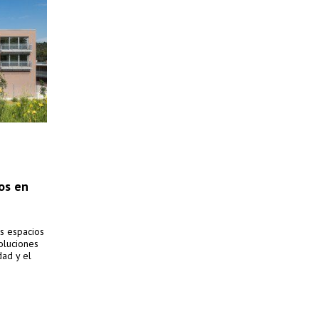
os en
s espacios
soluciones
dad y el