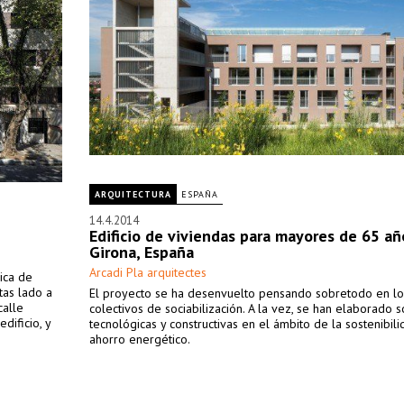
ARQUITECTURA
ESPAÑA
14.4.2014
Edificio de viviendas para mayores de 65 añ
Girona, España
Arcadi Pla arquitectes
ica de
tas lado a
El proyecto se ha desenvuelto pensando sobretodo en lo
calle
colectivos de sociabilización. A la vez, se han elaborado 
dificio, y
tecnológicas y constructivas en el ámbito de la sostenibili
ahorro energético.