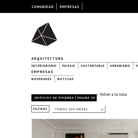
COMUNIDAD
EMPRESAS
ARQUITECTURA
INTERIORISMO
PAISAJE
SUSTENTABLE
URBANISMO
V
EMPRESAS
NOVEDADES
NOTICIAS
← Volver a la nota
|
EDIFICIOS DE VIVIENDA
PÁGINA 30
FILTROS
TODOS LOS PAÍSES