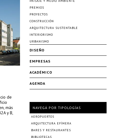
PAISAJE Y MEDIO AMBIENTE
PREMIOS
PROYECTOS
CONSTRUCCIÓN
ARQUITECTURA SUSTENTABLE
INTERIORISMO
URBANISMO
DISEÑO
EMPRESAS
ACADÉMICO
AGENDA
icio de
icio
en, más
NAVEGÁ POR TIPOLOGÍAS
2A y B,
AEROPUERTOS
ARQUITECTURA EFÍMERA
BARES Y RESTAURANTES
BIBLIOTECAS