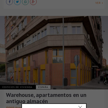
VER +
EDIFICIOS DE VIVIENDA
ESPAÑA
Warehouse, apartamentos en un
antiguo almacén
OOIIO Arquitectura