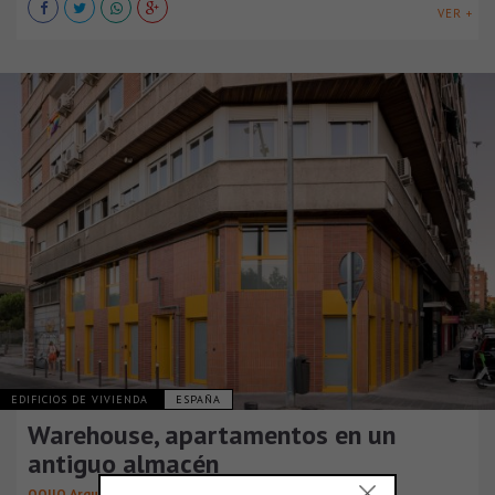
VER +
EDIFICIOS DE VIVIENDA
ESPAÑA
Warehouse, apartamentos en un
antiguo almacén
OOIIO Arquitectura