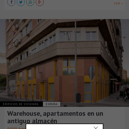
VER +
EDIFICIOS DE VIVIENDA
ESPAÑA
Warehouse, apartamentos en un
antiguo almacén
OOIIO Arquitectura