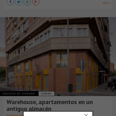
VER +
EDIFICIOS DE VIVIENDA
ESPAÑA
Warehouse, apartamentos en un
antiguo almacén
OOIIO Arquitectura