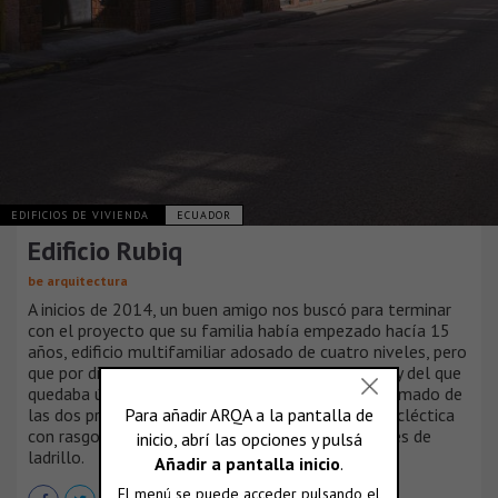
EDIFICIOS DE VIVIENDA
ECUADOR
Edificio Rubiq
be arquitectura
A inicios de 2014, un buen amigo nos buscó para terminar
con el proyecto que su familia había empezado hacía 15
años, edificio multifamiliar adosado de cuatro niveles, pero
que por diversas razones se obligaron a paralizar, y del que
quedaba únicamente la estructura de hormigón armado de
las dos primeras plantas, una incipiente fachada ecléctica
con rasgos neoclásicos y algunas paredes interiores de
ladrillo.