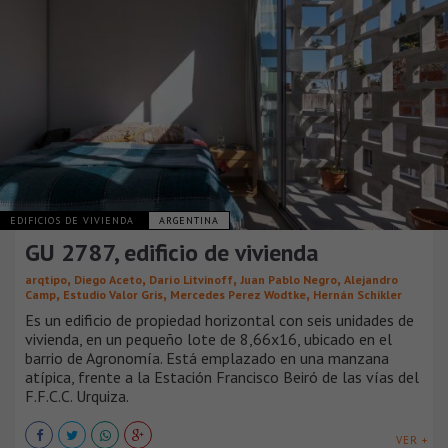
EDIFICIOS DE VIVIENDA
ARGENTINA
GU 2787, edificio de vivienda
,
,
,
,
arqtipo
Diego Aceto
Darío Litvinoff
Juan Pablo Negro
Alejandro
,
,
,
Camp
Estudio Valor Gris
Mercedes Perez Wodtke
Hernán Schikler
Es un edificio de propiedad horizontal con seis unidades de
vivienda, en un pequeño lote de 8,66x16, ubicado en el
barrio de Agronomía. Está emplazado en una manzana
atípica, frente a la Estación Francisco Beiró de las vías del
F.F.C.C. Urquiza.
VER +