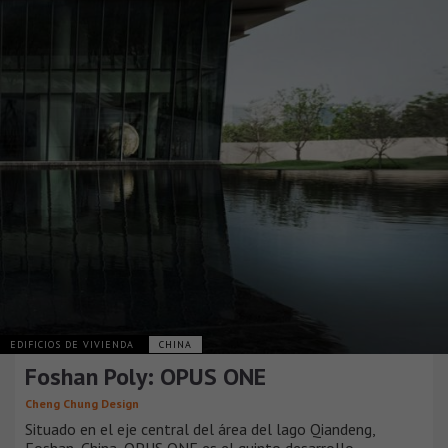
EDIFICIOS DE VIVIENDA
CHINA
Foshan Poly: OPUS ONE
Cheng Chung Design
Situado en el eje central del área del lago Qiandeng,
Foshan, China, OPUS ONE es el quinto desarrollo