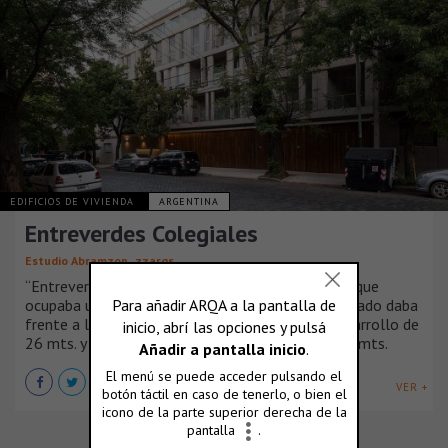
EDIFICIOS DE VIVIENDA
ARGENTINA
Entreverdes Colegiales
,
Estudio Abramzon
zzarqs
“Entreverdes Colegiales” se desarrolla en el sitio que
ocupaba una vieja fábrica cuyo volumen desordenado daba
frente a la calle Virrey Olaguer y Feliú con un desarrollo de
26 mts. y a la calle Conde con un frente de 17,32 mts.
VER +