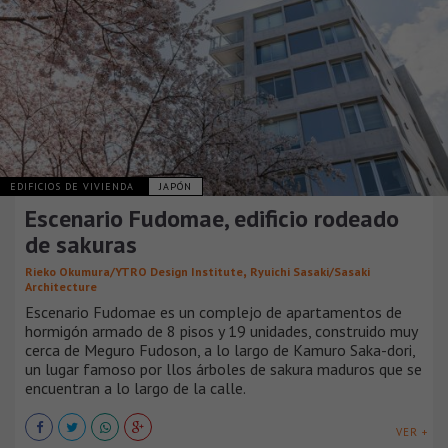
EDIFICIOS DE VIVIENDA
JAPÓN
Escenario Fudomae, edificio rodeado
de sakuras
,
Rieko Okumura/YTRO Design Institute
Ryuichi Sasaki/Sasaki
Architecture
Escenario Fudomae es un complejo de apartamentos de
hormigón armado de 8 pisos y 19 unidades, construido muy
cerca de Meguro Fudoson, a lo largo de Kamuro Saka-dori,
un lugar famoso por llos árboles de sakura maduros que se
encuentran a lo largo de la calle.
VER +