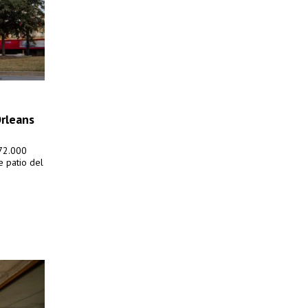
rleans
172.000
e patio del