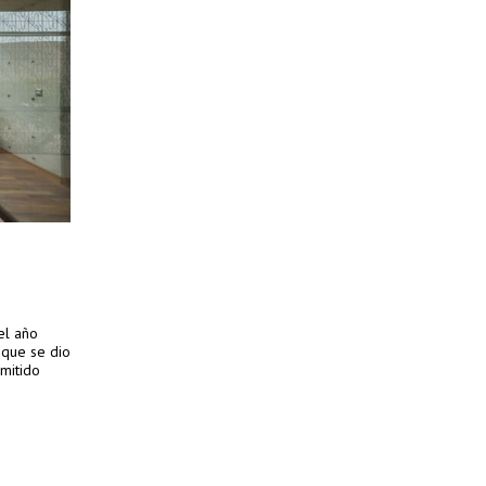
el año
 que se dio
mitido