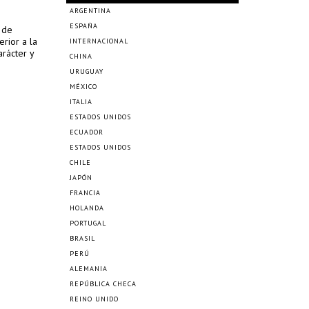
ARGENTINA
ESPAÑA
l de
erior a la
INTERNACIONAL
arácter y
CHINA
URUGUAY
MÉXICO
ITALIA
ESTADOS UNIDOS
ECUADOR
ESTADOS UNIDOS
CHILE
JAPÓN
FRANCIA
HOLANDA
PORTUGAL
BRASIL
PERÚ
ALEMANIA
REPÚBLICA CHECA
REINO UNIDO