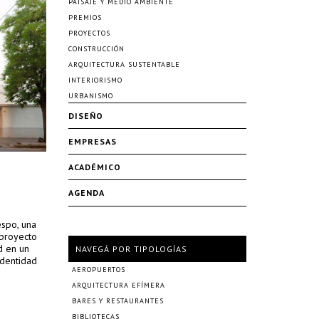
PAISAJE Y MEDIO AMBIENTE
PREMIOS
PROYECTOS
CONSTRUCCIÓN
ARQUITECTURA SUSTENTABLE
INTERIORISMO
URBANISMO
DISEÑO
EMPRESAS
ACADÉMICO
AGENDA
espo, una
 proyecto
d en un
NAVEGÁ POR TIPOLOGÍAS
identidad
AEROPUERTOS
ARQUITECTURA EFÍMERA
BARES Y RESTAURANTES
BIBLIOTECAS