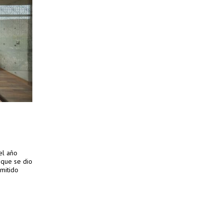
el año
 que se dio
mitido