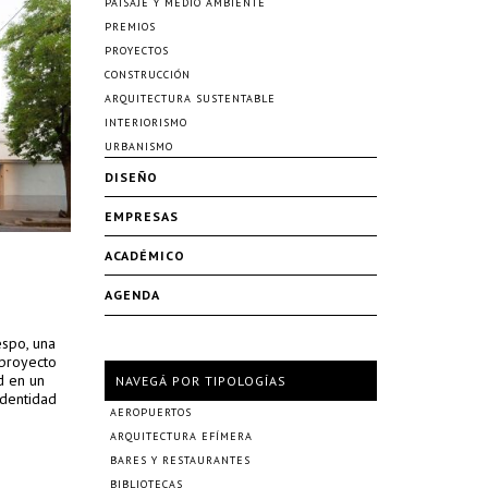
PAISAJE Y MEDIO AMBIENTE
PREMIOS
PROYECTOS
CONSTRUCCIÓN
ARQUITECTURA SUSTENTABLE
INTERIORISMO
URBANISMO
DISEÑO
EMPRESAS
ACADÉMICO
AGENDA
espo, una
 proyecto
d en un
NAVEGÁ POR TIPOLOGÍAS
identidad
AEROPUERTOS
ARQUITECTURA EFÍMERA
BARES Y RESTAURANTES
BIBLIOTECAS