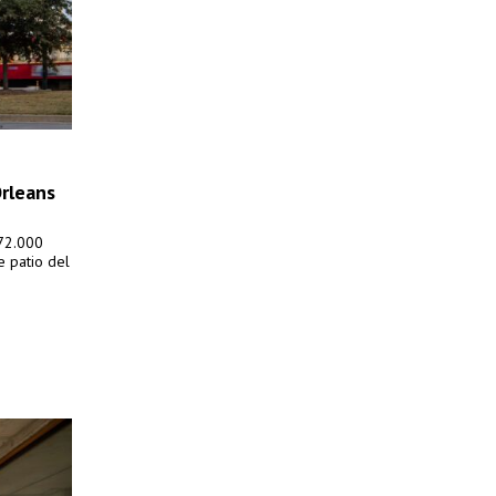
rleans
172.000
e patio del