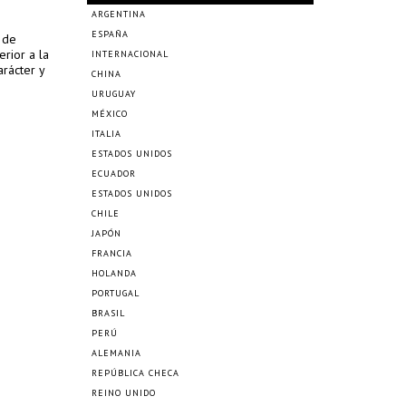
ARGENTINA
ESPAÑA
l de
erior a la
INTERNACIONAL
arácter y
CHINA
URUGUAY
MÉXICO
ITALIA
ESTADOS UNIDOS
ECUADOR
ESTADOS UNIDOS
CHILE
JAPÓN
FRANCIA
HOLANDA
PORTUGAL
BRASIL
PERÚ
ALEMANIA
REPÚBLICA CHECA
REINO UNIDO