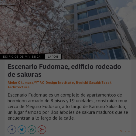
EDIFICIOS DE VIVIENDA
JAPÓN
Escenario Fudomae, edificio rodeado
de sakuras
,
Rieko Okumura/YTRO Design Institute
Ryuichi Sasaki/Sasaki
Architecture
Escenario Fudomae es un complejo de apartamentos de
hormigón armado de 8 pisos y 19 unidades, construido muy
cerca de Meguro Fudoson, a lo largo de Kamuro Saka-dori,
un lugar famoso por llos árboles de sakura maduros que se
encuentran a lo largo de la calle.
VER +