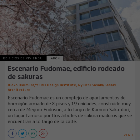
EDIFICIOS DE VIVIENDA
JAPÓN
Escenario Fudomae, edificio rodeado
de sakuras
,
Rieko Okumura/YTRO Design Institute
Ryuichi Sasaki/Sasaki
Architecture
Escenario Fudomae es un complejo de apartamentos de
hormigón armado de 8 pisos y 19 unidades, construido muy
cerca de Meguro Fudoson, a lo largo de Kamuro Saka-dori,
un lugar famoso por llos árboles de sakura maduros que se
encuentran a lo largo de la calle.
VER +