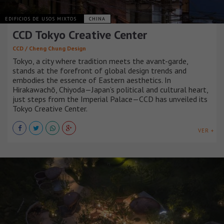
EDIFICIOS DE USOS MIXTOS
CHINA
CCD Tokyo Creative Center
CCD / Cheng Chung Design
Tokyo, a city where tradition meets the avant-garde,
stands at the forefront of global design trends and
embodies the essence of Eastern aesthetics. In
Hirakawachō, Chiyoda—Japan’s political and cultural heart,
just steps from the Imperial Palace—CCD has unveiled its
Tokyo Creative Center.
VER +