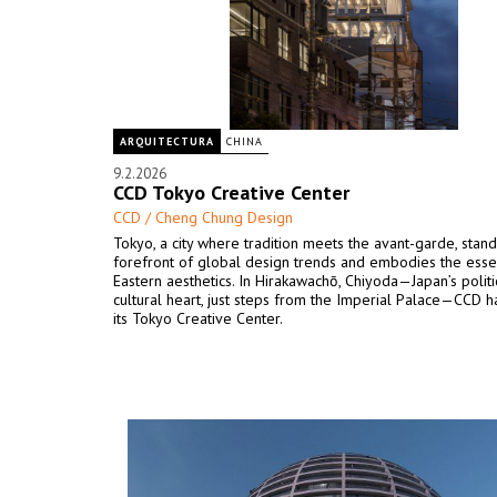
ARQUITECTURA
CHINA
9.2.2026
CCD Tokyo Creative Center
CCD / Cheng Chung Design
Tokyo, a city where tradition meets the avant-garde, stand
forefront of global design trends and embodies the ess
Eastern aesthetics. In Hirakawachō, Chiyoda—Japan’s politi
cultural heart, just steps from the Imperial Palace—CCD h
its Tokyo Creative Center.