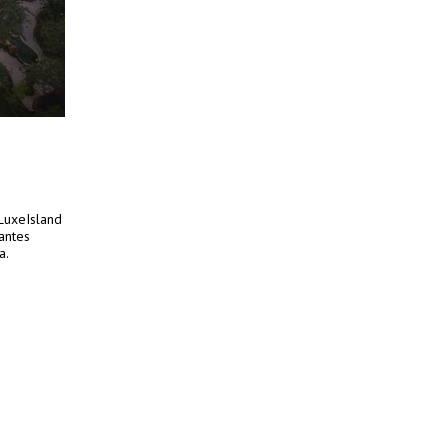
LuxeIsland
antes
a.