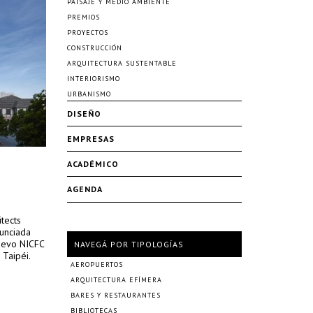
PAISAJE Y MEDIO AMBIENTE
PREMIOS
PROYECTOS
CONSTRUCCIÓN
ARQUITECTURA SUSTENTABLE
INTERIORISMO
URBANISMO
DISEÑO
EMPRESAS
ACADÉMICO
AGENDA
tects
nunciada
uevo NICFC
NAVEGÁ POR TIPOLOGÍAS
 Taipéi.
AEROPUERTOS
ARQUITECTURA EFÍMERA
BARES Y RESTAURANTES
BIBLIOTECAS