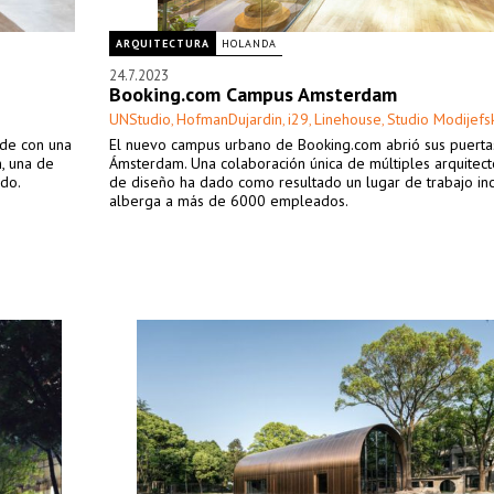
ARQUITECTURA
HOLANDA
24.7.2023
Booking.com Campus Amsterdam
UNStudio
HofmanDujardin
i29
Linehouse
Studio Modijefs
,
,
,
,
de con una
El nuevo campus urbano de Booking.com abrió sus puerta
n, una de
Ámsterdam. Una colaboración única de múltiples arquitect
do.
de diseño ha dado como resultado un lugar de trabajo in
alberga a más de 6000 empleados.