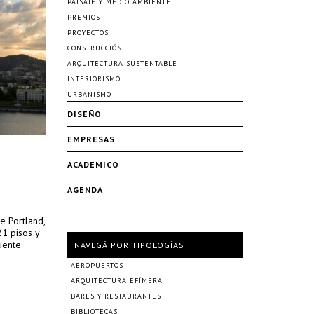
PAISAJE Y MEDIO AMBIENTE
PREMIOS
PROYECTOS
CONSTRUCCIÓN
ARQUITECTURA SUSTENTABLE
INTERIORISMO
URBANISMO
DISEÑO
EMPRESAS
ACADÉMICO
AGENDA
e Portland,
1 pisos y
uente
NAVEGÁ POR TIPOLOGÍAS
AEROPUERTOS
ARQUITECTURA EFÍMERA
BARES Y RESTAURANTES
BIBLIOTECAS