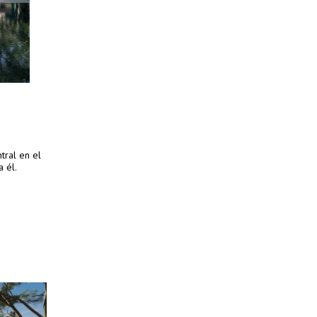
tral en el
 él.