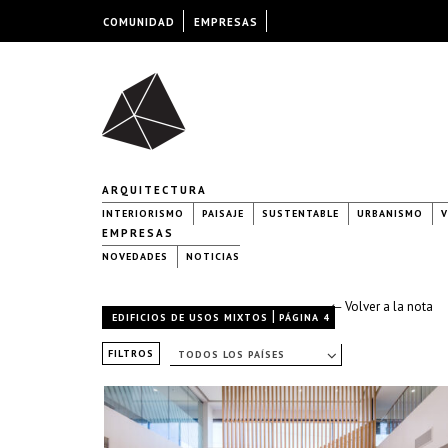
COMUNIDAD
EMPRESAS
ARQUITECTURA
INTERIORISMO
PAISAJE
SUSTENTABLE
URBANISMO
V
EMPRESAS
NOVEDADES
NOTICIAS
← Volver a la nota
|
EDIFICIOS DE USOS MIXTOS
PÁGINA 4
FILTROS
TODOS LOS PAÍSES