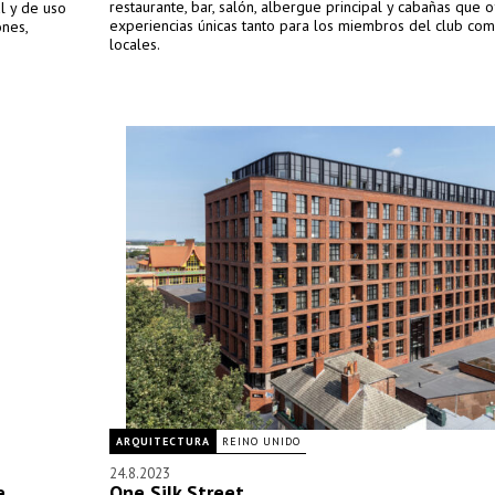
restaurante, bar, salón, albergue principal y cabañas que 
l y de uso
experiencias únicas tanto para los miembros del club com
ones,
locales.
ARQUITECTURA
REINO UNIDO
24.8.2023
e
One Silk Street