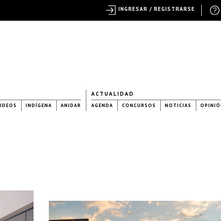
INGRESAR / REGISTRARSE
ACTUALIDAD
IDEOS
INDÍGENA
ANIDAR
AGENDA
CONCURSOS
NOTICIAS
OPINIÓ