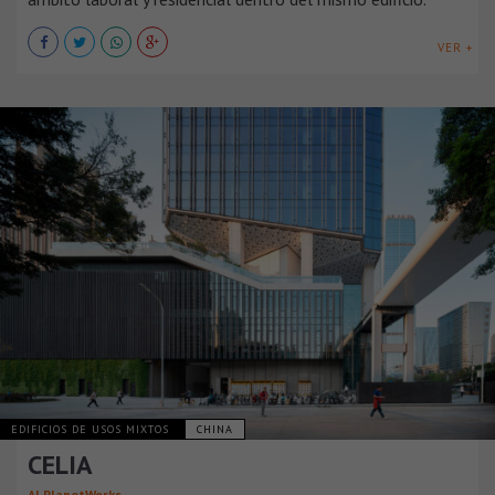
VER +
EDIFICIOS DE USOS MIXTOS
CHINA
CELIA
AI.PlanetWorks