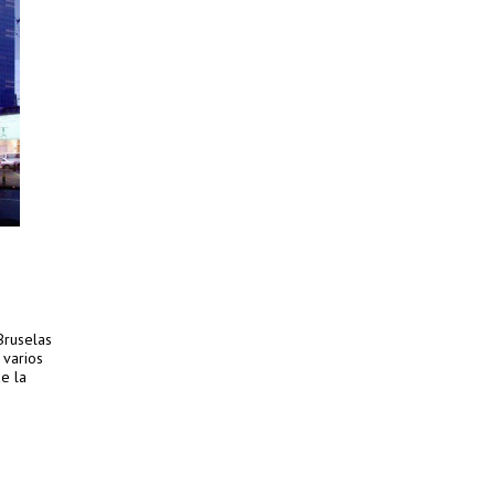
Bruselas
 varios
e la