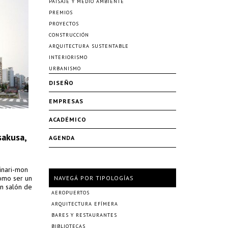
PAISAJE Y MEDIO AMBIENTE
PREMIOS
PROYECTOS
CONSTRUCCIÓN
ARQUITECTURA SUSTENTABLE
INTERIORISMO
URBANISMO
DISEÑO
EMPRESAS
ACADÉMICO
sakusa,
AGENDA
inari-mon
como ser un
NAVEGÁ POR TIPOLOGÍAS
un salón de
AEROPUERTOS
ARQUITECTURA EFÍMERA
BARES Y RESTAURANTES
BIBLIOTECAS