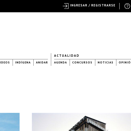
INGRESAR / REGISTRARSE
ACTUALIDAD
IDEOS
INDÍGENA
ANIDAR
AGENDA
CONCURSOS
NOTICIAS
OPINIÓ