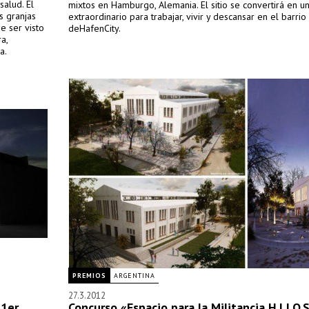
salud. El
mixtos en Hamburgo, Alemania. El sitio se convertirá en un
s granjas
extraordinario para trabajar, vivir y descansar en el barrio
e ser visto
deHafenCity.
a,
a.
PREMIOS
ARGENTINA
27.3.2012
1er.
Concurso «Espacio para la Militancia H.I.J.O.S