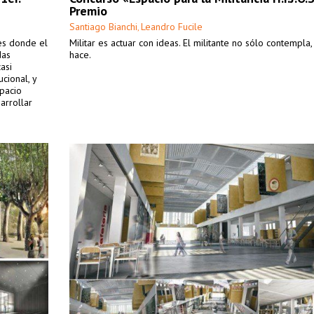
Premio
Santiago Bianchi
Leandro Fucile
,
es donde el
Militar es actuar con ideas. El militante no sólo contempla,
das
hace.
asi
ucional, y
spacio
arrollar