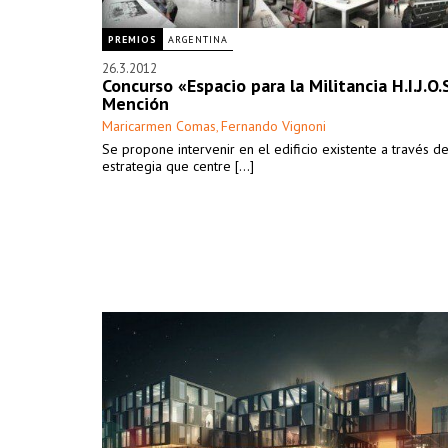
PREMIOS
ARGENTINA
26.3.2012
Concurso «Espacio para la Militancia H.I.J.O.
Mención
Maricarmen Comas
Fernando Vignoni
,
Se propone intervenir en el edificio existente a través d
estrategia que centre [...]