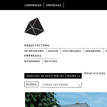
COMUNIDAD
EMPRESAS
ARQUITECTURA
INTERIORISMO
PAISAJE
SUSTENTABLE
URBANISMO
V
EMPRESAS
NOVEDADES
NOTICIAS
← Volver a la nota
|
EDIFICIOS DE USOS MIXTOS
PÁGINA 21
FILTROS
TODOS LOS PAÍSES