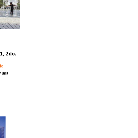
1, 2do.
io
y una