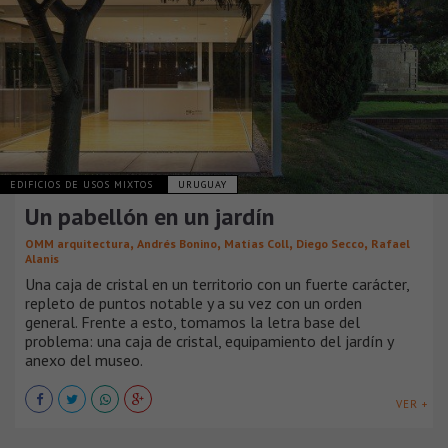
EDIFICIOS DE USOS MIXTOS
URUGUAY
Un pabellón en un jardín
,
,
,
,
OMM arquitectura
Andrés Bonino
Matías Coll
Diego Secco
Rafael
Alanis
Una caja de cristal en un territorio con un fuerte carácter,
repleto de puntos notable y a su vez con un orden
general. Frente a esto, tomamos la letra base del
problema: una caja de cristal, equipamiento del jardín y
anexo del museo.
VER +