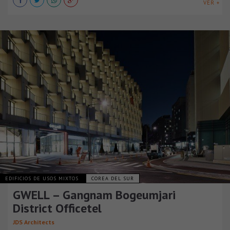
VER +
EDIFICIOS DE USOS MIXTOS
COREA DEL SUR
GWELL – Gangnam Bogeumjari
District Officetel
JDS Architects