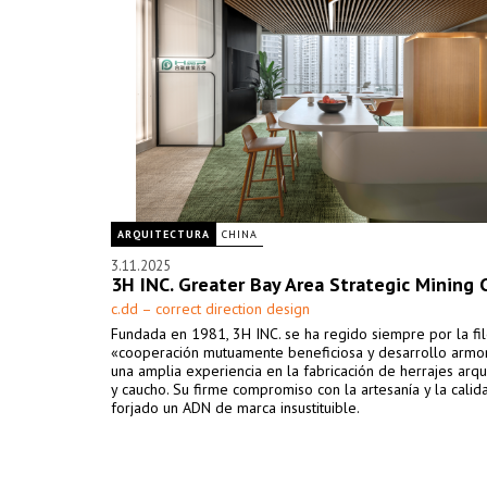
ARQUITECTURA
CHINA
3.11.2025
3H INC. Greater Bay Area Strategic Mining 
c.dd – correct direction design
Fundada en 1981, 3H INC. se ha regido siempre por la fi
«cooperación mutuamente beneficiosa y desarrollo armon
una amplia experiencia en la fabricación de herrajes arqu
y caucho. Su firme compromiso con la artesanía y la calid
forjado un ADN de marca insustituible.