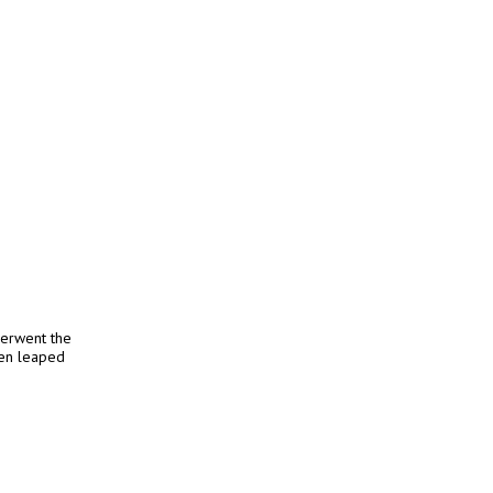
derwent the
hen leaped