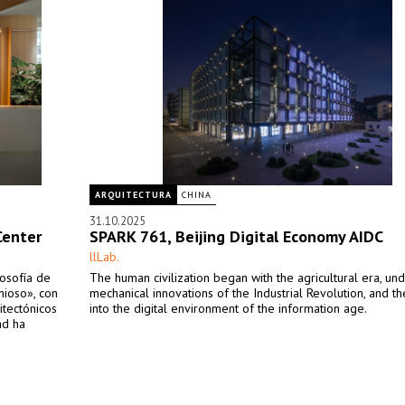
ARQUITECTURA
CHINA
31.10.2025
Center
SPARK 761, Beijing Digital Economy AIDC
llLab.
losofía de
The human civilization began with the agricultural era, un
ioso», con
mechanical innovations of the Industrial Revolution, and t
itectónicos
into the digital environment of the information age.
ad ha