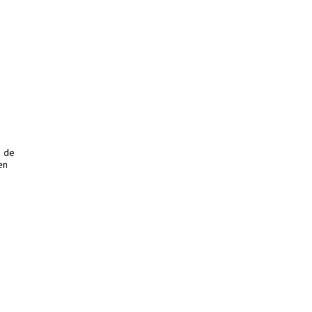
o de
en