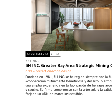
ARQUITECTURA
CHINA
3.11.2025
3H INC. Greater Bay Area Strategic Mining 
c.dd – correct direction design
Fundada en 1981, 3H INC. se ha regido siempre por la fi
«cooperación mutuamente beneficiosa y desarrollo armon
una amplia experiencia en la fabricación de herrajes arqu
y caucho. Su firme compromiso con la artesanía y la calid
forjado un ADN de marca insustituible.