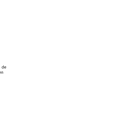
o de
en