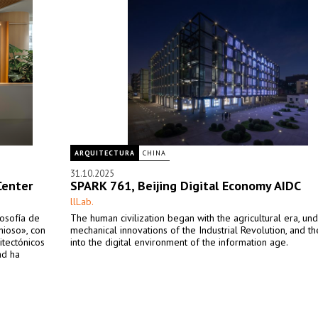
ARQUITECTURA
CHINA
31.10.2025
Center
SPARK 761, Beijing Digital Economy AIDC
llLab.
losofía de
The human civilization began with the agricultural era, un
ioso», con
mechanical innovations of the Industrial Revolution, and t
itectónicos
into the digital environment of the information age.
ad ha