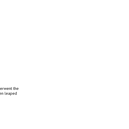
derwent the
hen leaped