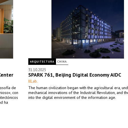
ARQUITECTURA
CHINA
31.10.2025
Center
SPARK 761, Beijing Digital Economy AIDC
llLab.
losofía de
The human civilization began with the agricultural era, un
ioso», con
mechanical innovations of the Industrial Revolution, and t
itectónicos
into the digital environment of the information age.
ad ha