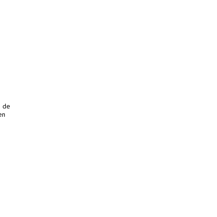
o de
en