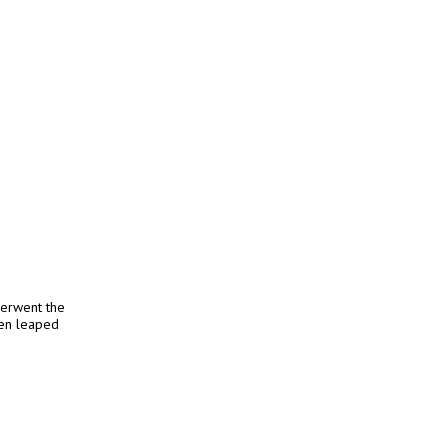
derwent the
hen leaped