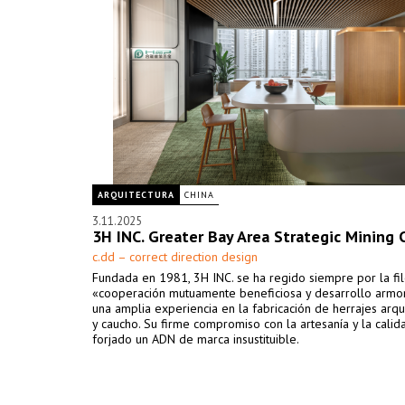
ARQUITECTURA
CHINA
3.11.2025
3H INC. Greater Bay Area Strategic Mining 
c.dd – correct direction design
Fundada en 1981, 3H INC. se ha regido siempre por la fi
«cooperación mutuamente beneficiosa y desarrollo armon
una amplia experiencia en la fabricación de herrajes arqu
y caucho. Su firme compromiso con la artesanía y la calid
forjado un ADN de marca insustituible.