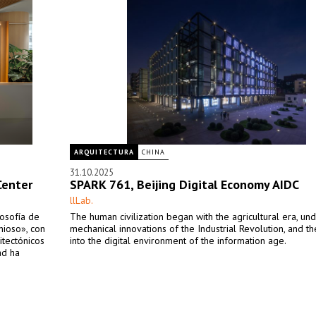
ARQUITECTURA
CHINA
31.10.2025
Center
SPARK 761, Beijing Digital Economy AIDC
llLab.
losofía de
The human civilization began with the agricultural era, un
ioso», con
mechanical innovations of the Industrial Revolution, and t
itectónicos
into the digital environment of the information age.
ad ha