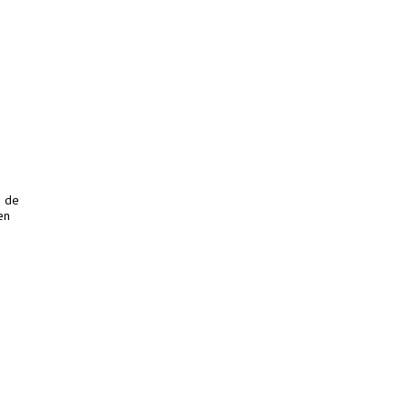
o de
en