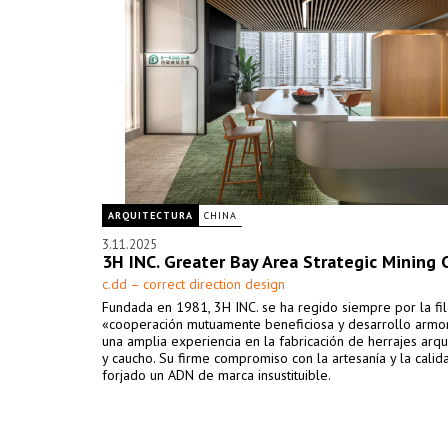
ARQUITECTURA
CHINA
3.11.2025
3H INC. Greater Bay Area Strategic Mining 
c.dd – correct direction design
Fundada en 1981, 3H INC. se ha regido siempre por la fi
«cooperación mutuamente beneficiosa y desarrollo armon
una amplia experiencia en la fabricación de herrajes arqu
y caucho. Su firme compromiso con la artesanía y la calid
forjado un ADN de marca insustituible.