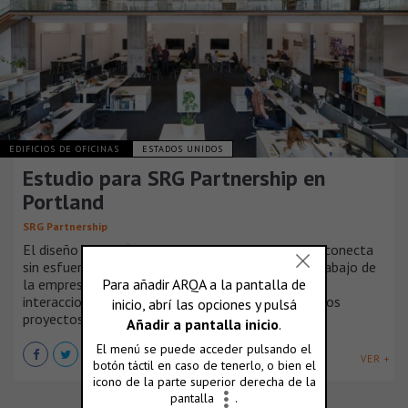
EDIFICIOS DE OFICINAS
ESTADOS UNIDOS
Estudio para SRG Partnership en
Portland
SRG Partnership
El diseño de la oficina de Portland de la empresa conecta
sin esfuerzo a las personas entre sí, esto es, el trabajo de
la empresa y sus recursos creativos, al fomentar
interacciones espontáneas y vistas accesibles de los
proyectos actuales.
VER +