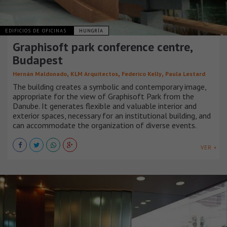
EDIFICIOS DE OFICINAS
HUNGRÍA
Graphisoft park conference centre,
Budapest
,
,
,
Hernán Maldonado
KLM Arquitectos
Federico Kelly
Paula Lestard
The building creates a symbolic and contemporary image,
appropriate for the view of Graphisoft Park from the
Danube. It generates flexible and valuable interior and
exterior spaces, necessary for an institutional building, and
can accommodate the organization of diverse events.
VER +