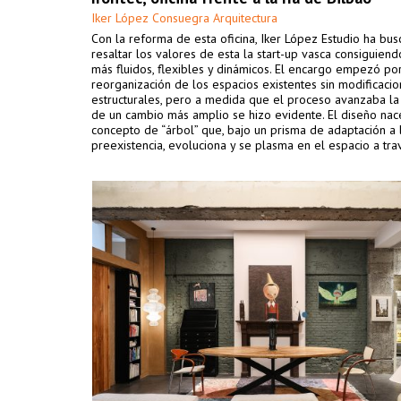
Iker López Consuegra Arquitectura
Con la reforma de esta oficina, Iker López Estudio ha bu
resaltar los valores de esta la start-up vasca consiguien
más fluidos, flexibles y dinámicos. El encargo empezó por
reorganización de los espacios existentes sin modificaci
estructurales, pero a medida que el proceso avanzaba l
de un cambio más amplio se hizo evidente. El diseño nac
concepto de “árbol” que, bajo un prisma de adaptación a 
preexistencia, evoluciona y se plasma en el espacio a tr
materiales sencillos utilizados de forma diferente y creat