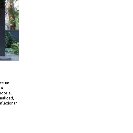
rte un
la
edor al
nalidad,
flexionar.