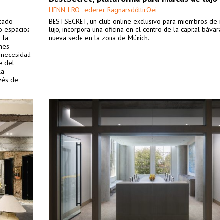
HENN
LRO Lederer RagnarsdóttirOei
,
scado
BESTSECRET, un club online exclusivo para miembros de
do espacios
lujo, incorpora una oficina en el centro de la capital bávar
 la
nueva sede en la zona de Múnich.
ones
a necesidad
e del
la
avés de
iva.