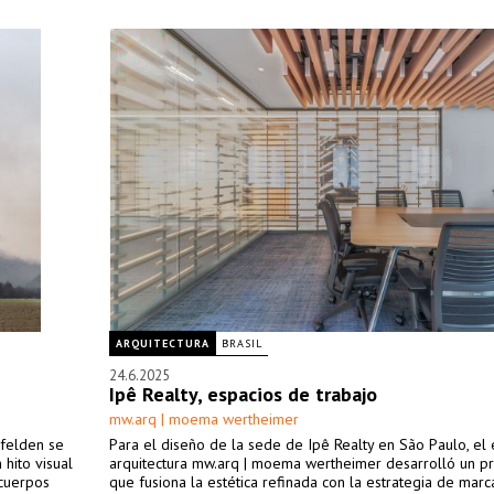
ARQUITECTURA
BRASIL
24.6.2025
Ipê Realty, espacios de trabajo
mw.arq | moema wertheimer
sfelden se
Para el diseño de la sede de Ipê Realty en São Paulo, el 
 hito visual
arquitectura mw.arq | moema wertheimer desarrolló un p
 cuerpos
que fusiona la estética refinada con la estrategia de marc