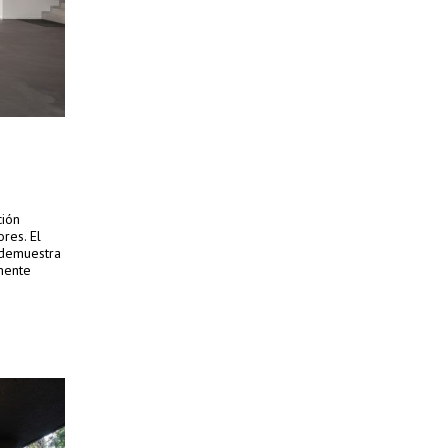
ción
res. El
 demuestra
mente