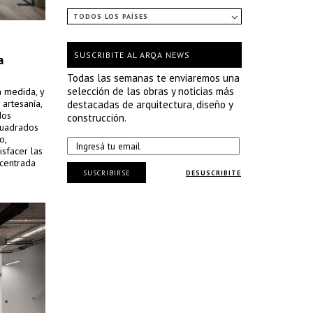
TODOS LOS PAÍSES
SUSCRIBITE AL ARQA NEWS
a
Todas las semanas te enviaremos una
selección de las obras y noticias más
 medida, y
 artesanía,
destacadas de arquitectura, diseño y
dos
construcción.
cuadrados
o,
isfacer las
 centrada
SUSCRIBIRSE
DESUSCRIBITE