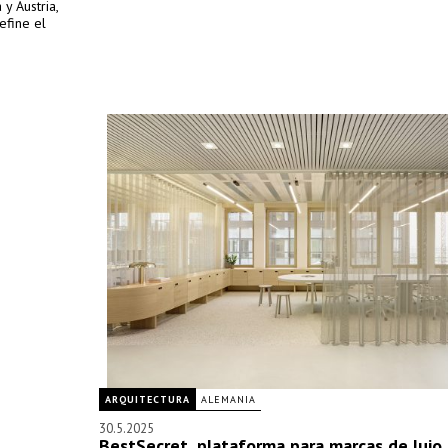
y Austria,
efine el
ARQUITECTURA
ALEMANIA
30.5.2025
BestSecret, plataforma para marcas de lujo