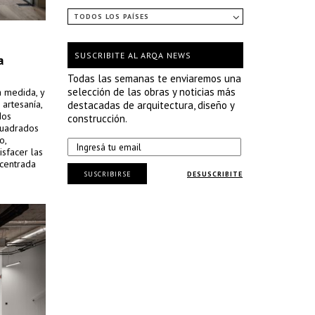
TODOS LOS PAÍSES
SUSCRIBITE AL ARQA NEWS
a
Todas las semanas te enviaremos una
selección de las obras y noticias más
 medida, y
 artesanía,
destacadas de arquitectura, diseño y
dos
construcción.
cuadrados
o,
isfacer las
 centrada
SUSCRIBIRSE
DESUSCRIBITE