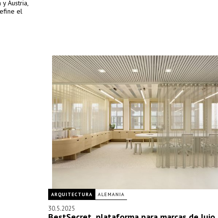
y Austria,
efine el
ARQUITECTURA
ALEMANIA
30.5.2025
BestSecret, plataforma para marcas de lujo