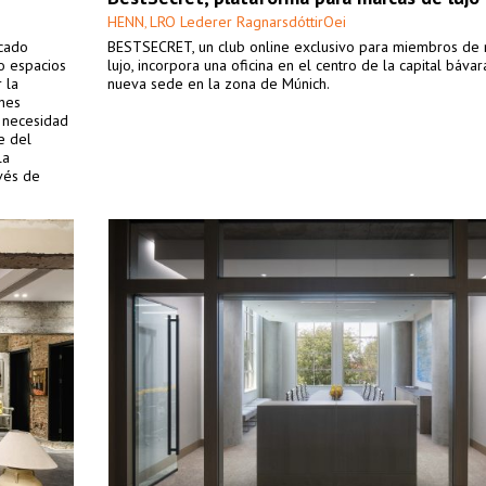
HENN
LRO Lederer RagnarsdóttirOei
,
scado
BESTSECRET, un club online exclusivo para miembros de
do espacios
lujo, incorpora una oficina en el centro de la capital bávar
 la
nueva sede en la zona de Múnich.
ones
a necesidad
e del
la
avés de
iva.