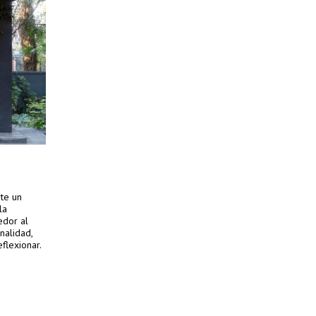
rte un
la
edor al
nalidad,
flexionar.