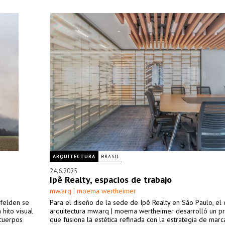
ARQUITECTURA
BRASIL
24.6.2025
Ipê Realty, espacios de trabajo
mw.arq | moema wertheimer
sfelden se
Para el diseño de la sede de Ipê Realty en São Paulo, el 
 hito visual
arquitectura mw.arq | moema wertheimer desarrolló un p
 cuerpos
que fusiona la estética refinada con la estrategia de marc