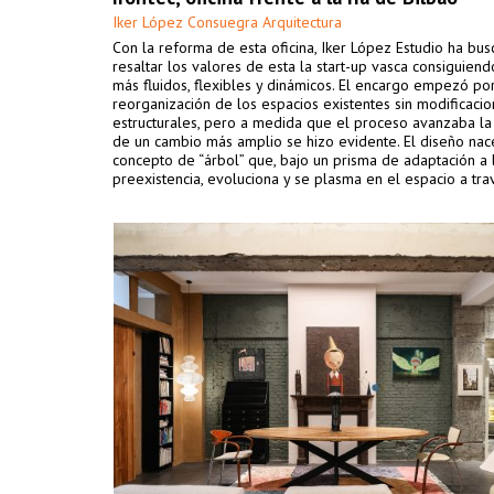
Iker López Consuegra Arquitectura
Con la reforma de esta oficina, Iker López Estudio ha bu
resaltar los valores de esta la start-up vasca consiguien
más fluidos, flexibles y dinámicos. El encargo empezó por
reorganización de los espacios existentes sin modificaci
estructurales, pero a medida que el proceso avanzaba l
de un cambio más amplio se hizo evidente. El diseño nac
concepto de “árbol” que, bajo un prisma de adaptación a 
preexistencia, evoluciona y se plasma en el espacio a tr
materiales sencillos utilizados de forma diferente y creat