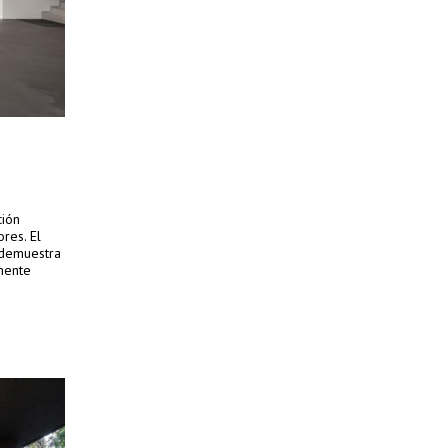
ción
res. El
 demuestra
mente