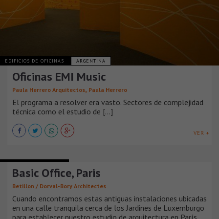
EDIFICIOS DE OFICINAS
ARGENTINA
Oficinas EMI Music
,
Paula Herrero Arquitectos
Paula Herrero
El programa a resolver era vasto. Sectores de complejidad
técnica como el estudio de [...]
VER +
EDIFICIOS DE OFICINAS
Basic Office, Paris
Betillon / Dorval-Bory Architectes
Cuando encontramos estas antiguas instalaciones ubicadas
en una calle tranquila cerca de los Jardines de Luxemburgo
para establecer nuestro estudio de arquitectura en París,