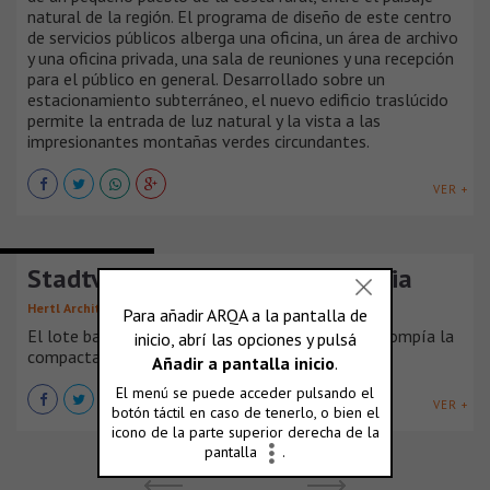
natural de la región. El programa de diseño de este centro
de servicios públicos alberga una oficina, un área de archivo
y una oficina privada, una sala de reuniones y una recepción
para el público en general. Desarrollado sobre un
estacionamiento subterráneo, el nuevo edificio traslúcido
permite la entrada de luz natural y la vista a las
impresionantes montañas verdes circundantes.
VER +
EDIFICIOS DE OFICINAS
Stadtvilla Klosterneuburg, Austria
Hertl Architekten
El lote baldío existente, utilizado como viñedo, rompía la
compacta arquitectura de [...]
VER +