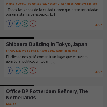
,
,
,
Marcelo Lorelli
Pablo Suarez
Hector Díaz Ramos
Gustavo Nielsen
“Todas las zonas de la ciudad tienen que estar articuladas
por un sistema de espacios [...]
VER +
EDIFICIOS DE OFICINAS
Shibaura Building in Tokyo, Japan
,
,
SANAA
Kazuyo Sejima & Associates
Ryue Nishizawa
El cliente nos pidió construir un lugar que estuviera
abierto al público, un lugar [...]
VER +
EDIFICIOS DE OFICINAS
Office BP Rotterdam Refinery, The
Netherlands
Group A