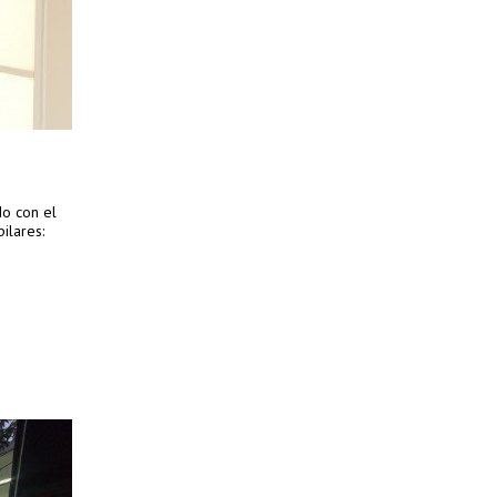
do con el
ilares: