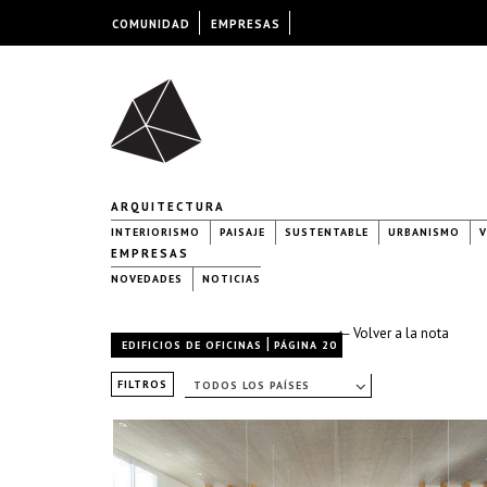
COMUNIDAD
EMPRESAS
ARQUITECTURA
INTERIORISMO
PAISAJE
SUSTENTABLE
URBANISMO
V
EMPRESAS
NOVEDADES
NOTICIAS
← Volver a la nota
|
EDIFICIOS DE OFICINAS
PÁGINA 20
FILTROS
TODOS LOS PAÍSES