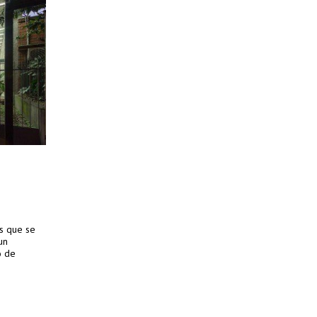
es que se
un
o de