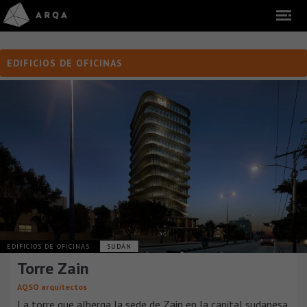
EDIFICIOS DE OFICINAS
EDIFICIOS DE OFICINAS
SUDÁN
Torre Zain
AQSO arquitectos
La torre que alberga la sede de Zain en la capital sudanesa