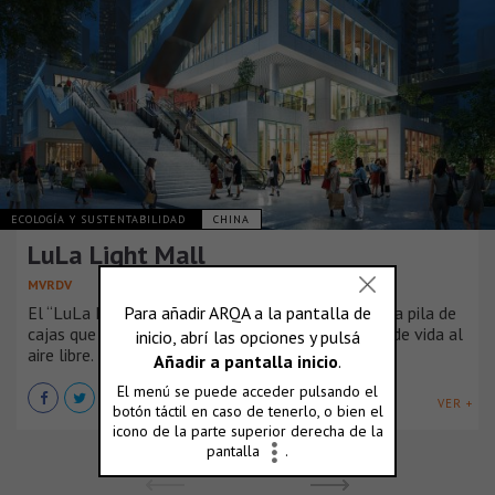
ECOLOGÍA Y SUSTENTABILIDAD
CHINA
LuLa Light Mall
MVRDV
El “LuLa Light Mall” de MVRDV en Chengdu es una pila de
cajas que aprovecha el clima local para un estilo de vida al
aire libre.
VER +